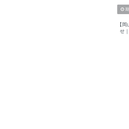
期
【岡
せ｜